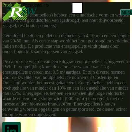
Producten
Energiepellets
MEN
Energiepellets (houtpellets) hebben een cilindrische vorm en worden
gemaakt van grondstoffen van (gedroogd) rest hout (bijvoorbeeld:
zaagsel, rest hout, spaanders).
Gemiddeld heeft een pellet een diameter van 4-10 mm en een lengte
van 20-50 mm. Als eerste stap wordt het hout gedroogd en verkleind
indien nodig. De productie van energiepellets vindt plaats door
onder hoge druk samen persen van zaagsel.
De calorische waarde van één kilogram energiepellets is ongeveer 5
kWh. In vergelijking komt de calorische waarde van 1 kg
energiepellets overeen met 0,5 m³ aardgas. Er zijn diverse normen
voor de kwaliteit van houtpellets. De normen uit Oostenrijk en
Duitsland worden het meest gehanteerd. Energiepellets hebben een
vochtgehalte van minder dan 10% en een laag asgehalte van minder
dan 0,5%. Energiepellets hebben een aanzienlijke hoge calorische
waarde en een hoog stortgewicht (900 kg/m³) in vergelijk met de
meeste andere biomassa brandstoffen. Energiepellets kunnen
eenvoudig worden opgeslagen en getransporteerd, ze dienen echter
droog te worden opgeslagen.